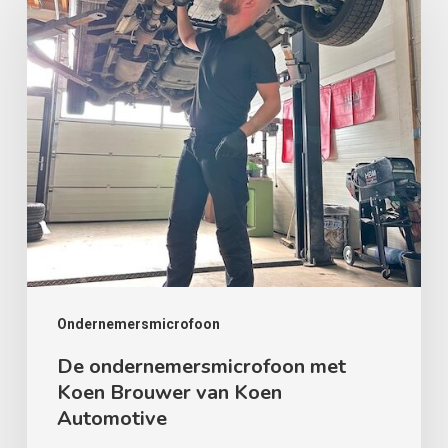
ondernemersmicrofoon
met
Koen
Brouwer
van
Koen
Automotive
Ondernemersmicrofoon
De ondernemersmicrofoon met
Koen Brouwer van Koen
Automotive