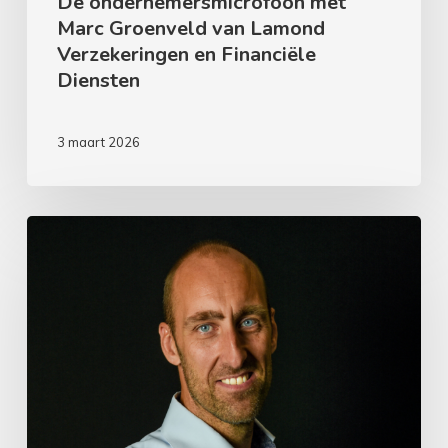
De ondernemersmicrofoon met
Marc Groenveld van Lamond
Verzekeringen en Financiële
Diensten
3 maart 2026
De
ondernemersmicrofoon
met
Robert
Smits
van
Mobility