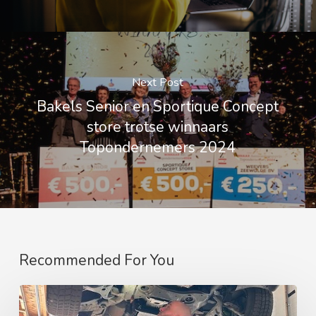
Next Post
Bakels Senior en Sportique Concept
store trotse winnaars
Topondernemers 2024
Recommended For You
De