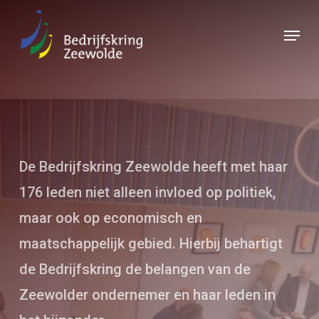
Skip
Menu
to
Close
main
Menu
content
De Bedrijfskring Zeewolde heeft met haar
176 leden niet alleen invloed op politiek,
maar ook op economisch en
maatschappelijk gebied. Hierbij behartigt
de Bedrijfskring de belangen van de
Zeewolder ondernemer en haar leden in