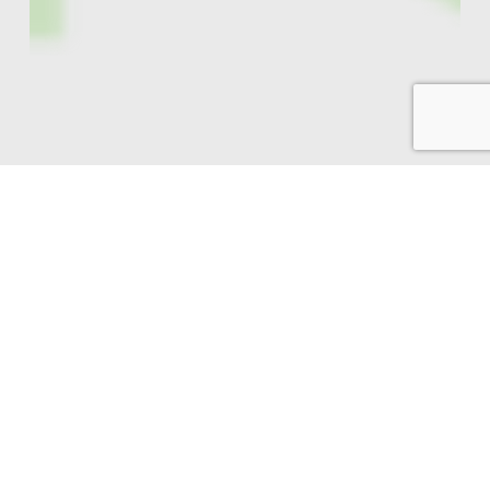
Business Borrel en BALV – Restaurant
fika
Ontmoetingsdag
Onderwijs,
Overheid