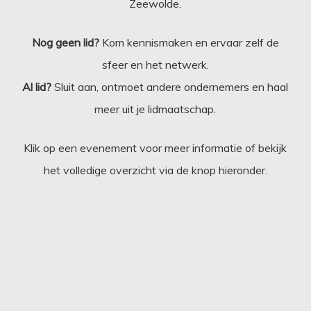
Zeewolde.
Nog geen lid?
Kom kennismaken en ervaar zelf de
sfeer en het netwerk.
Al lid?
Sluit aan, ontmoet andere ondernemers en haal
meer uit je lidmaatschap.
Klik op een evenement voor meer informatie of bekijk
het volledige overzicht via de knop hieronder.
Business
Borrel
en
BALV
–