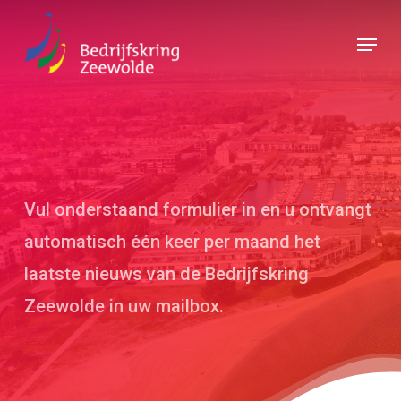
Skip
Menu
to
Close
main
Menu
content
Vul onderstaand formulier in en u ontvangt
automatisch één keer per maand het
laatste nieuws van de Bedrijfskring
Zeewolde in uw mailbox.