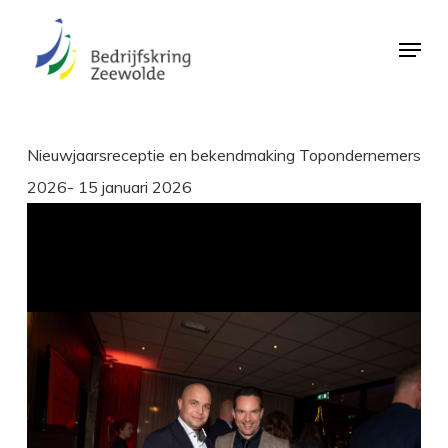
Skip
Menu
to
Close
main
Menu
content
Nieuwjaarsreceptie en bekendmaking Topondernemers
2026- 15 januari 2026