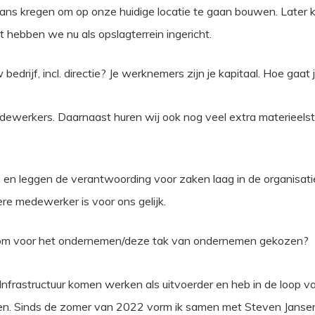
de kans kregen om op onze huidige locatie te gaan bouwen. Later
t hebben we nu als opslagterrein ingericht.
edrijf, incl. directie? Je werknemers zijn je kapitaal. Hoe gaa
werkers. Daarnaast huren wij ook nog veel extra materieelstuk
en en leggen de verantwoording voor zaken laag in de organisat
re medewerker is voor ons gelijk.
rom voor het ondernemen/deze tak van ondernemen gekozen?
 Infrastructuur komen werken als uitvoerder en heb in de loop v
ren. Sinds de zomer van 2022 vorm ik samen met Steven Jansen