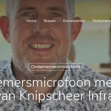
Home
Nieuws
Evenementen
Onderneme
Ondernemersmicrofoon
mersmicrofoon me
n Knipscheer Infr