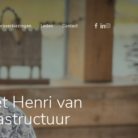
Facebook
Linkedin
Instagram
rsverkiezingen
Leden
Contact
t Henri van
astructuur