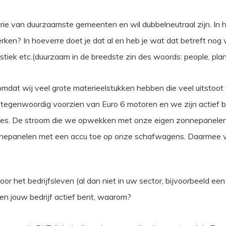
 drie van duurzaamste gemeenten en wil dubbelneutraal zijn. I
ken? In hoeverre doet je dat al en heb je wat dat betreft nog
ek etc.(duurzaam in de breedste zin des woords: people, planet
omdat wij veel grote materieelstukken hebben die veel uitstoo
n tegenwoordig voorzien van Euro 6 motoren en we zijn actief
nes. De stroom die we opwekken met onze eigen zonnepanelen
nepanelen met een accu toe op onze schafwagens. Daarmee v
voor het bedrijfsleven (al dan niet in uw sector, bijvoorbeeld ee
ten jouw bedrijf actief bent, waarom?