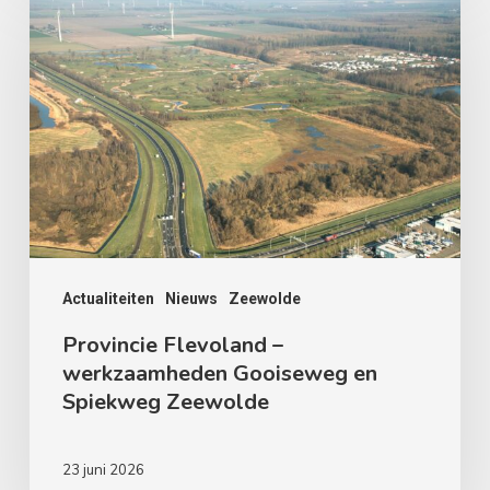
Flevoland
–
werkzaamheden
Gooiseweg
en
Spiekweg
Zeewolde
Actualiteiten
Nieuws
Zeewolde
Provincie Flevoland –
werkzaamheden Gooiseweg en
Spiekweg Zeewolde
23 juni 2026