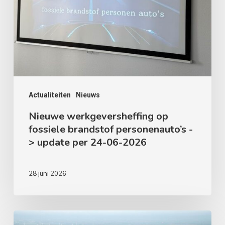
-
>
update
per
24-
06-
Actualiteiten
Nieuws
2026
Nieuwe werkgeversheffing op
fossiele brandstof personenauto’s -
> update per 24-06-2026
28 juni 2026
Provincie