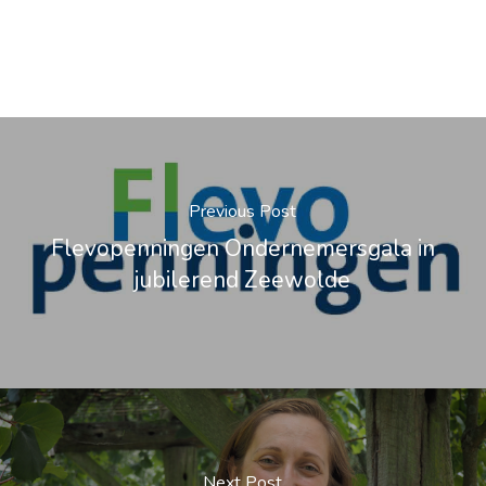
Previous Post
Flevopenningen Ondernemersgala in
jubilerend Zeewolde
Next Post