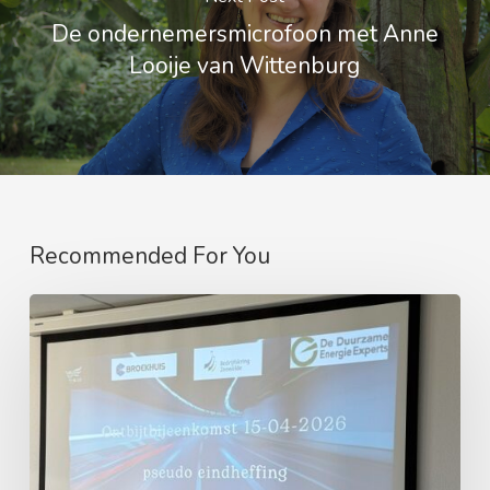
De ondernemersmicrofoon met Anne
Looije van Wittenburg
Recommended For You
Nieuwe
werkgeversheffing
op
fossiele
brandstof
personenauto’s