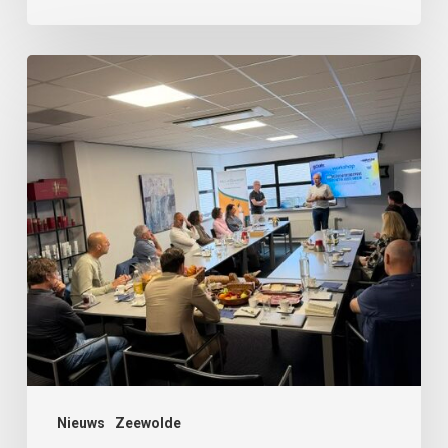
Haal
meer
uit
Zeewolde
Nieuws
Zeewolde