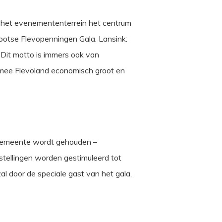
p het evenemententerrein het centrum
ootse Flevopenningen Gala. Lansink:
. Dit motto is immers ook van
mee Flevoland economisch groot en
e gemeente wordt gehouden –
nstellingen worden gestimuleerd tot
l door de speciale gast van het gala,