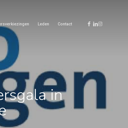
Facebook
Linkedin
Instagram
rsverkiezingen
Leden
Contact
rsgala in
e