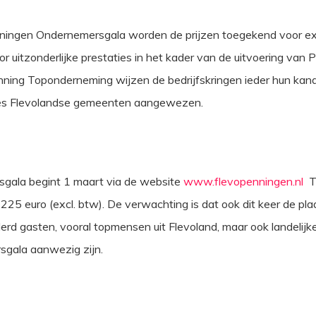
nningen Ondernemersgala worden de prijzen toegekend voor e
 uitzonderlijke prestaties in het kader van de uitvoering van
enning Toponderneming wijzen de bedrijfskringen ieder hun kan
 zes Flevolandse gemeenten aangewezen.
gala begint 1 maart via de website
www.flevopenningen.nl
To
25 euro (excl. btw). De verwachting is dat ook dit keer de plaa
rd gasten, vooral topmensen uit Flevoland, maar ook landelijke
rsgala aanwezig zijn.