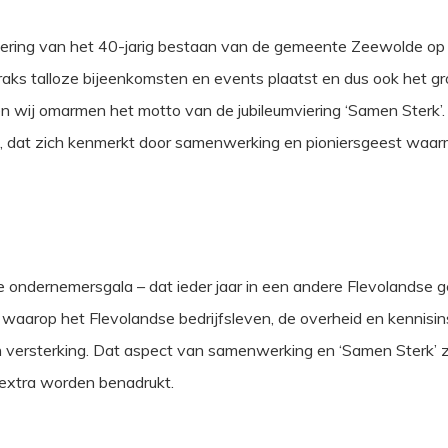
viering van het 40-jarig bestaan van de gemeente Zeewolde o
aks talloze bijeenkomsten en events plaatst en dus ook het gr
n en wij omarmen het motto van de jubileumviering ‘Samen Sterk’
, dat zich kenmerkt door samenwerking en pioniersgeest waar
nde ondernemersgala – dat ieder jaar in een andere Flevolands
rm waarop het Flevolandse bedrijfsleven, de overheid en kennisi
 versterking. Dat aspect van samenwerking en ‘Samen Sterk’ za
extra worden benadrukt.