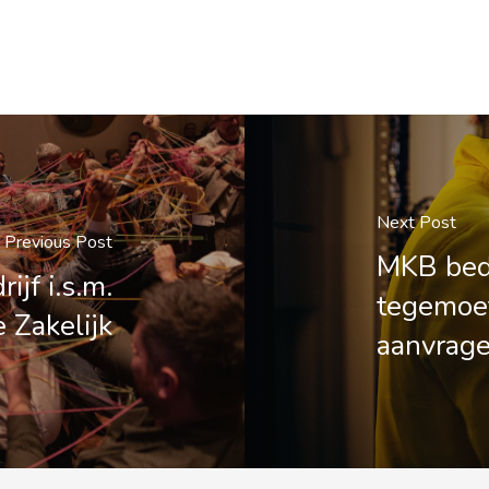
Next Post
Previous Post
MKB bedr
ijf i.s.m.
tegemoe
 Zakelijk
aanvrag