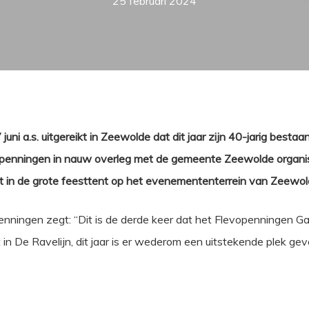
25 februari 2024
 a.s. uitgereikt in Zeewolde dat dit jaar zijn 40-jarig bestaan
penningen in nauw overleg met de gemeente Zeewolde organise
t in de grote feesttent op het evenemententerrein van Zeewo
enningen zegt: “Dit is de derde keer dat het Flevopenningen 
in De Ravelijn, dit jaar is er wederom een uitstekende plek gev