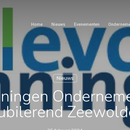
Home
Nieuws
Evenementen
Onderneme
Nieuws
ningen Onderneme
jubilerend Zeewold