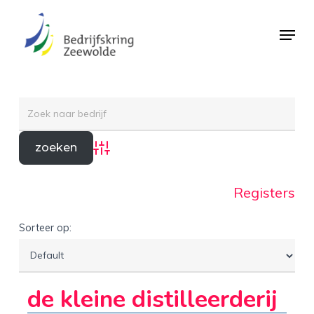
Skip
Menu
to
Close
main
Menu
content
Advanced Search
Registers
Sorteer op:
de kleine distilleerderij