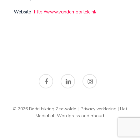
Website
http://www.vandemoortele.nl/
facebook
linkedin
instagram
© 2026 Bedrijfskring Zeewolde. |
Privacy verklaring
|
Het
MediaLab
Wordpress onderhoud