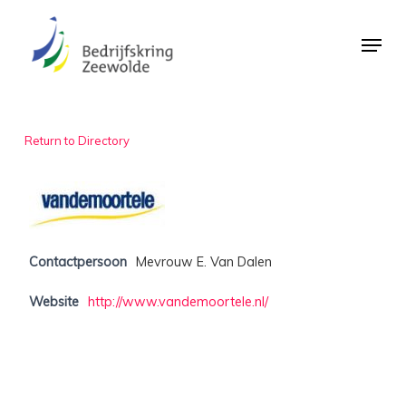
Skip
Menu
to
Close
main
Menu
content
Return to Directory
Contactpersoon
Mevrouw E. Van Dalen
Website
http://www.vandemoortele.nl/