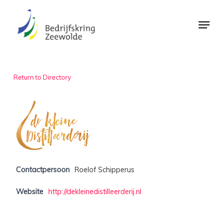
Skip
Menu
to
Close
main
Menu
content
Return to Directory
Contactpersoon
Roelof Schipperus
Website
http://dekleinedistilleerderij.nl