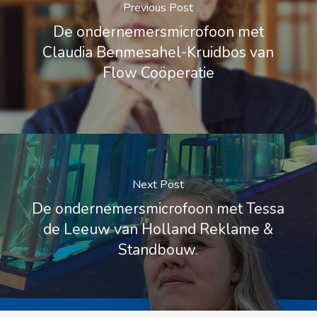
Previous Post
De ondernemersmicrofoon met
Claudia Benmesahel-Kruidbos van
Flow Coöperatie
Next Post
De ondernemersmicrofoon met Tessa
de Leeuw van Holland Reklame &
Standbouw.