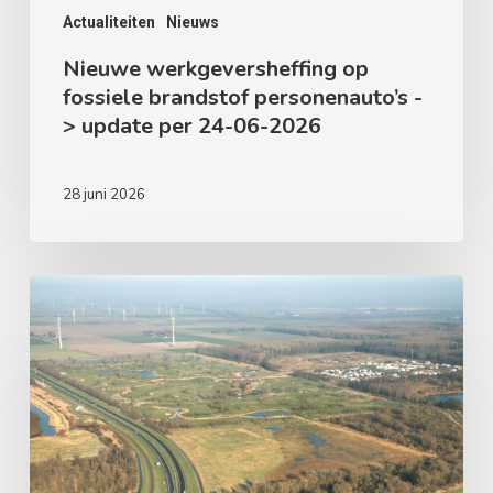
06-
Actualiteiten
Nieuws
2026
Nieuwe werkgeversheffing op
fossiele brandstof personenauto’s -
> update per 24-06-2026
28 juni 2026
Provincie
Flevoland
–
werkzaamheden
Gooiseweg
en