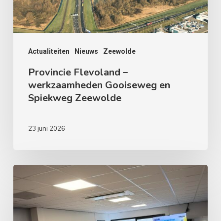
Spiekweg
Zeewolde
Actualiteiten
Nieuws
Zeewolde
Provincie Flevoland –
werkzaamheden Gooiseweg en
Spiekweg Zeewolde
23 juni 2026
Haal
meer
uit
Zeewolde