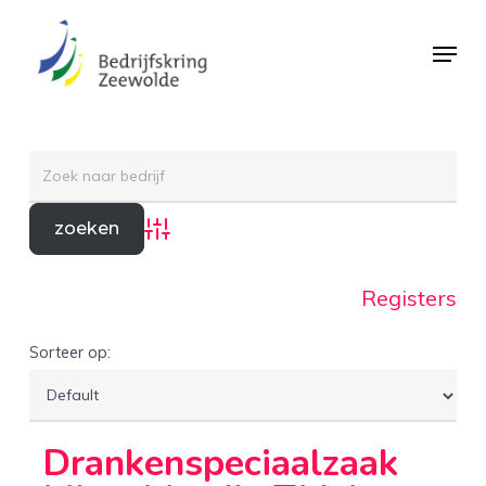
Skip
Menu
to
Close
main
Menu
content
Advanced Search
Registers
Sorteer op:
Drankenspeciaalzaak