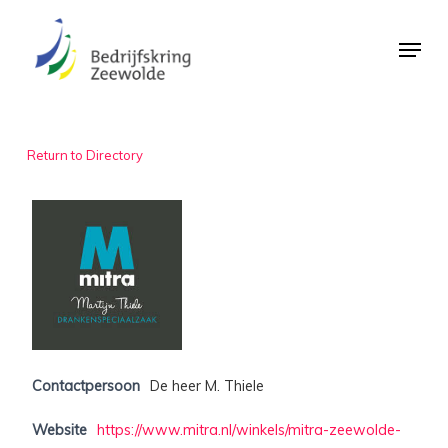
Skip
Menu
to
Close
main
Menu
content
Return to Directory
Contactpersoon
De heer M. Thiele
Website
https://www.mitra.nl/winkels/mitra-zeewolde-