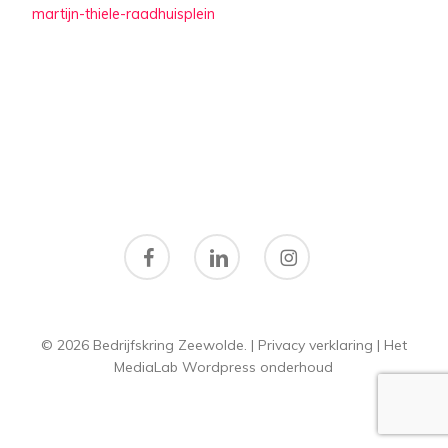
martijn-thiele-raadhuisplein
facebook
linkedin
instagram
© 2026 Bedrijfskring Zeewolde. |
Privacy verklaring
|
Het
MediaLab
Wordpress onderhoud