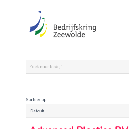
Skip
to
main
content
Sorteer op: