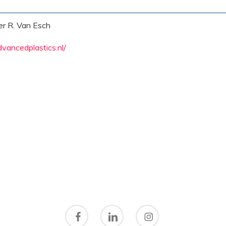
er R. Van Esch
vancedplastics.nl/
facebook
linkedin
instagram