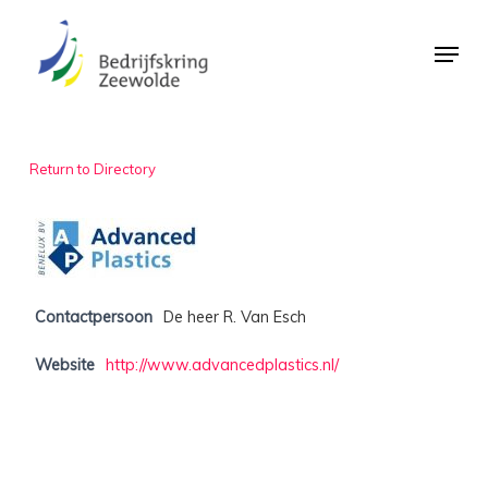
Skip
Menu
to
Close
main
Menu
content
Return to Directory
Contactpersoon
De heer R. Van Esch
Website
http://www.advancedplastics.nl/