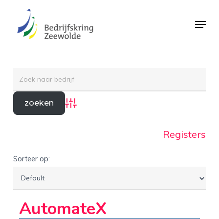
Skip
Menu
to
Close
main
Menu
content
Advanced Search
Registers
Sorteer op:
AutomateX