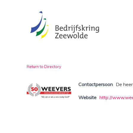
Skip
to
main
content
Return to Directory
Contactpersoon
De heer
Website
http://www.wee