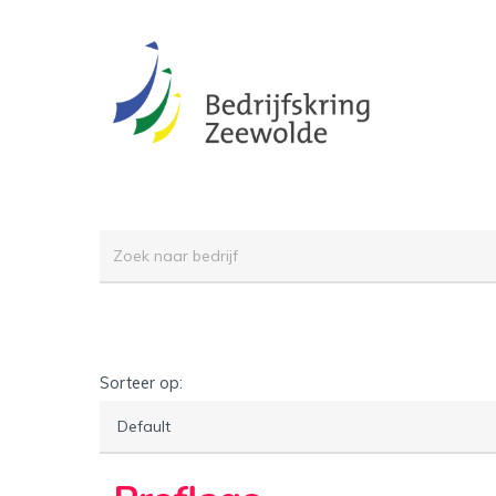
Skip
to
main
content
Sorteer op: