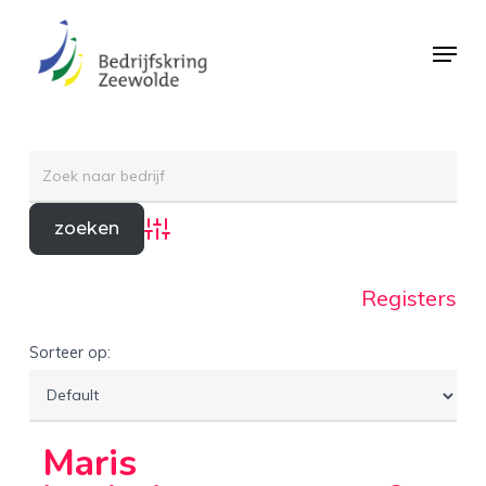
Skip
Menu
to
Close
main
Menu
content
Advanced Search
Registers
Sorteer op:
Maris