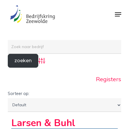
Skip
Menu
to
Close
main
Menu
content
Advanced Search
Registers
Sorteer op:
Larsen & Buhl