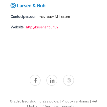
Contactpersoon
mevrouw M. Larsen
Website
http://larsenenbuhl.nl
facebook
linkedin
instagram
© 2026 Bedrijfskring Zeewolde. |
Privacy verklaring
|
Het
MediaLab
Wordpress onderhoud