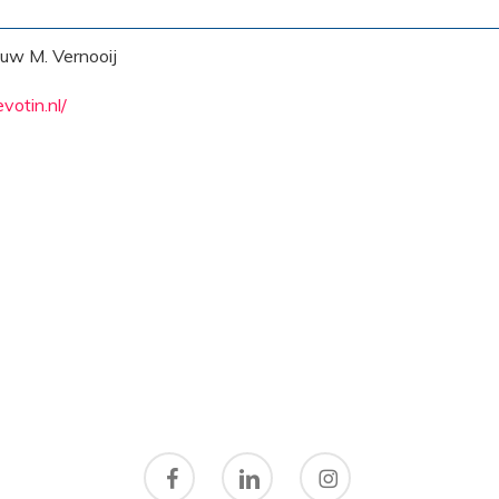
uw M. Vernooij
votin.nl/
facebook
linkedin
instagram