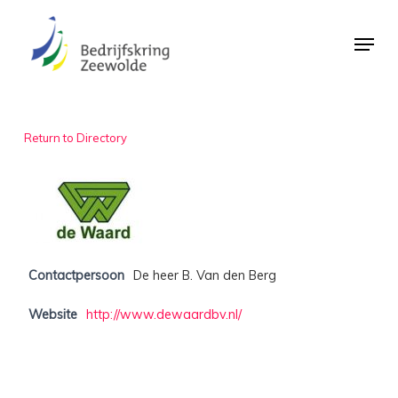
Skip
Menu
to
Close
main
Menu
content
Return to Directory
Contactpersoon
De heer B. Van den Berg
Website
http://www.dewaardbv.nl/