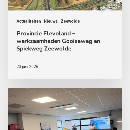
Zeewolde
Actualiteiten
Nieuws
Zeewolde
Provincie Flevoland –
werkzaamheden Gooiseweg en
Spiekweg Zeewolde
23 juni 2026
Haal
meer
uit
Zeewolde