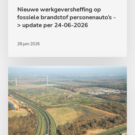
2026
Nieuwe werkgeversheffing op
fossiele brandstof personenauto’s -
> update per 24-06-2026
28 juni 2026
Provincie
Flevoland
–
werkzaamheden
Gooiseweg
en
Spiekweg