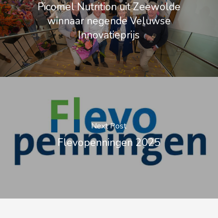
Picomel Nutrition uit Zeewolde
winnaar negende Veluwse
Innovatieprijs
Next Post
Flevopenningen 2025