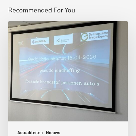
Recommended For You
Nieuwe
werkgeversheffing
op
fossiele
brandstof
personenauto’s
-
>
update
per
24-
06-
Actualiteiten
Nieuws