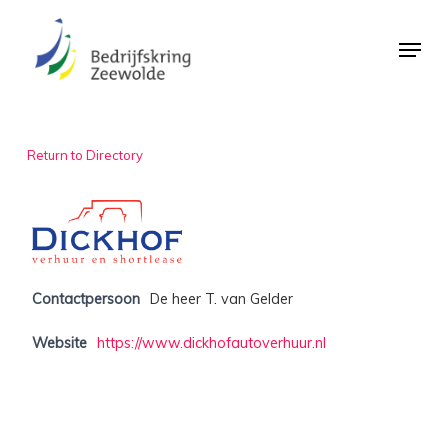
Skip
Menu
to
Close
main
Menu
content
Return to Directory
Contactpersoon
De heer T. van Gelder
Website
https://www.dickhofautoverhuur.nl