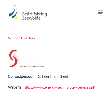
Skip
Menu
to
Close
main
Menu
content
Return to Directory
Contactpersoon
De heer K. de Greef
Website
https://www.energy-technology-services.nl/