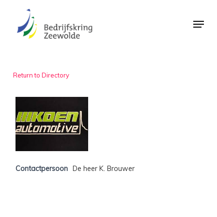
Skip
Menu
to
Close
main
Menu
content
Return to Directory
Contactpersoon
De heer K. Brouwer