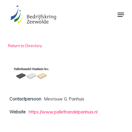
Skip
Menu
to
Close
main
Menu
content
Return to Directory
Contactpersoon
Mevrouw G. Panhuis
Website
https://www.pallethandelpanhuis.nl