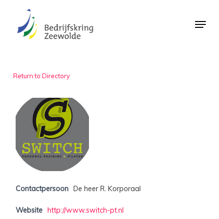
Skip
Menu
to
Close
main
Menu
content
Return to Directory
Contactpersoon
De heer R. Korporaal
Website
http://www.switch-pt.nl