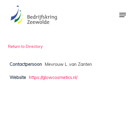
Skip
Menu
to
Close
main
Menu
content
Return to Directory
Contactpersoon
Mevrouw L. van Zanten
Website
https://glowcosmetics.nl/