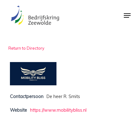
Skip
Menu
to
Close
main
Menu
content
Return to Directory
Contactpersoon
De heer R. Smits
Website
https://www.mobilitybliss.nl