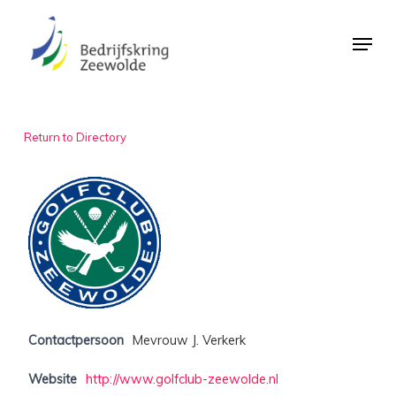
Skip
Menu
to
Close
main
Menu
content
Return to Directory
Contactpersoon
Mevrouw J. Verkerk
Website
http://www.golfclub-zeewolde.nl