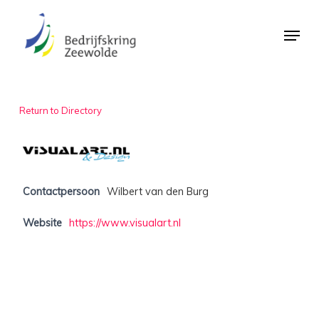
Skip
Menu
to
Close
main
Menu
content
Return to Directory
Contactpersoon
Wilbert van den Burg
Website
https://www.visualart.nl