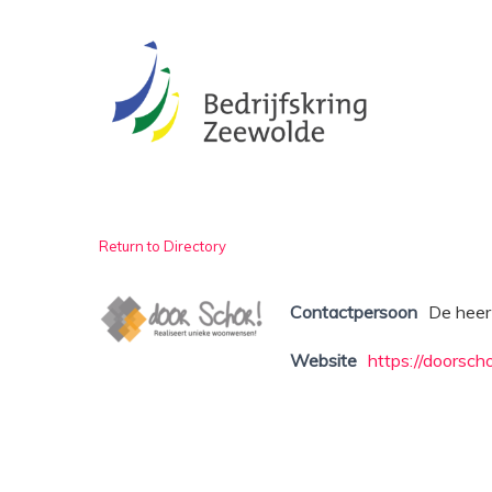
Skip
to
main
content
Return to Directory
Contactpersoon
De heer
Website
https://doorscho