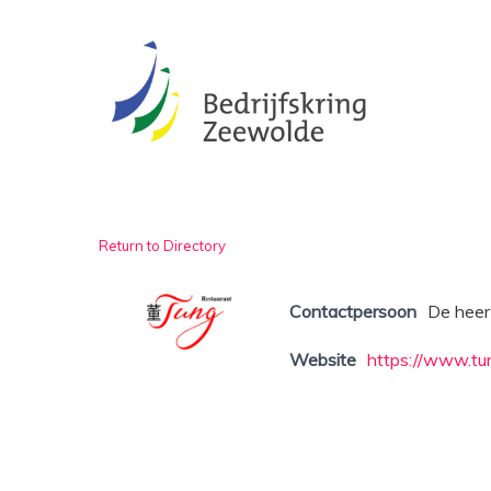
Skip
to
main
content
Return to Directory
Contactpersoon
De heer
Website
https://www.tun