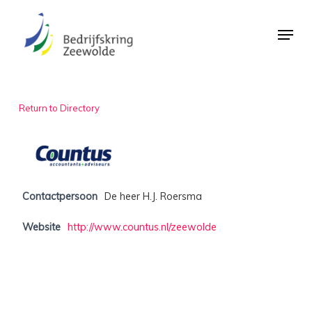
Skip
Menu
to
Close
main
Menu
content
Return to Directory
Contactpersoon
De heer H.J. Roersma
Website
http://www.countus.nl/zeewolde