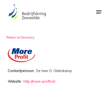
Skip
Menu
to
Close
main
Menu
content
Return to Directory
Contactpersoon
De heer D. Oldenkamp
Website
http://more-profit.nl/