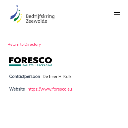
Skip
Menu
to
Close
main
Menu
content
Return to Directory
Contactpersoon
De heer H. Kolk
Website
https://www.foresco.eu