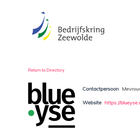
Skip
to
main
content
Return to Directory
Contactpersoon
Mevrouw
Website
https://blueyse