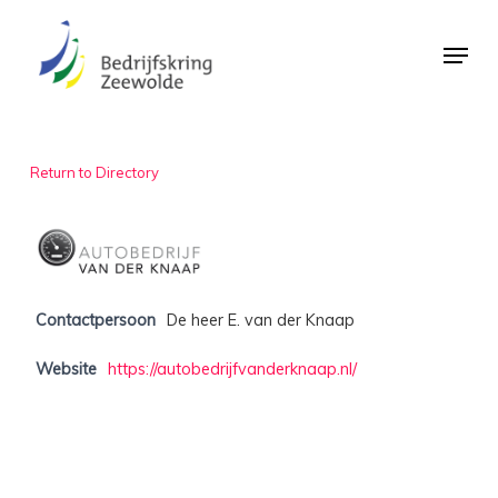
Skip
Menu
to
Close
main
Menu
content
Return to Directory
Contactpersoon
De heer E. van der Knaap
Website
https://autobedrijfvanderknaap.nl/