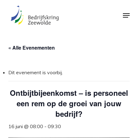
Skip
Menu
to
Close
main
Menu
content
« Alle Evenementen
Dit evenement is voorbij.
Ontbijtbijeenkomst – is personeel
een rem op de groei van jouw
bedrijf?
16 juni @ 08:00
-
09:30